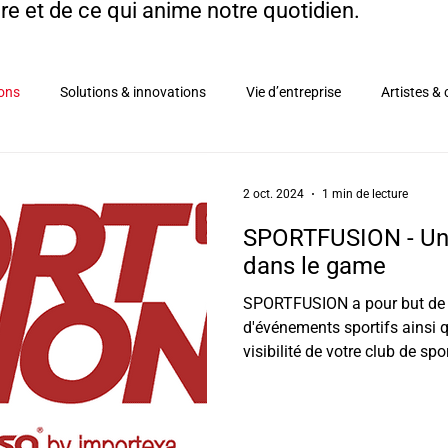
re et de ce qui anime notre quotidien.
ions
Solutions & innovations
Vie d’entreprise
Artistes & 
2 oct. 2024
1 min de lecture
SPORTFUSION - Une
dans le game
SPORTFUSION a pour but de
d'événements sportifs ainsi 
visibilité de votre club de sp
accessoires et textile Créati
Préparation du design de la b
Shooting photos des produits 
Création de contenus Créatio