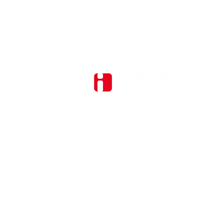
Importexa
A
Rte de la Conversion 247
C
1093 La Conversion
W
+41 21 796 00 00
P
info@importexa.com
S
E
C
R