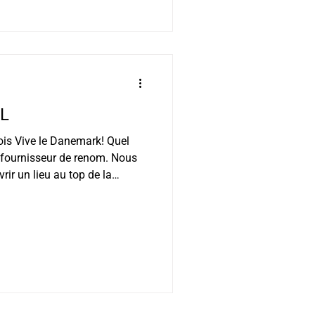
via les réseaux sociaux
ion des canaux d
EL
nois Vive le Danemark! Quel
fournisseur de renom. Nous
ir un lieu au top de la
talement à nos attentes. Ce
conseillerons les articles
tionnalité qui vous
endez-vous à notre showroom
déo