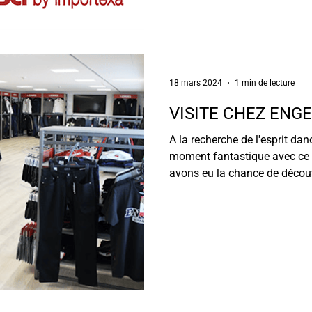
PLV Communication digitale 
Création de Newsletters Gest
18 mars 2024
1 min de lecture
VISITE CHEZ ENG
A la recherche de l'esprit da
moment fantastique avec ce 
avons eu la chance de découvr
qualité, qui correspondait to
sera avec joie que nous vous 
ENGEL au design et à la fonc
satisferont à 100%. Alors r
pour un café-danois 😉 La vi