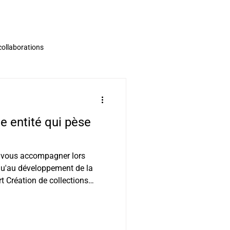
collaborations
 entité qui pèse
 vous accompagner lors
qu'au développement de la
ort Création de collections
on graphique si nécessaire
outique et des visuels e-shop
en studio et en extérieur
n et montages de stands et