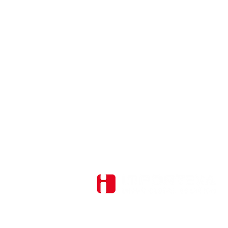
14. Droit applicable
Importexa
A
Rte de la Conversion 247
C