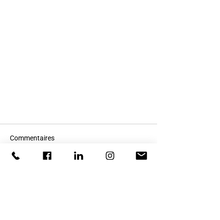
Commentaires
Rédigez un commentaire...
SPORTFUSION - Une entité qui