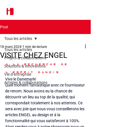
Post
Tous les articles
18 mars 2024
1 min de lecture
Tous les articles
VISITE CHEZ ENGEL
Projets & collaborations
A la recherche de 
Solutions & innovations
l'esprit danois
Vie d’entreprise
Vive le Danemark!
Artistes & collaborations
Quel moment fantastique avec ce fournisseur 
de renom. Nous avons eu la chance de 
découvrir un lieu au top de la qualité, qui 
correspondait totalement à nos attentes. Ce 
sera avec joie que nous vous conseillerons les 
articles ENGEL au design et à la 
fonctionnalité qui vous satisferont à 100%. 
Alors rendez-vous à notre showroom pour un 