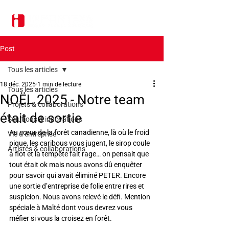
Post
Tous les articles
18 déc. 2025
1 min de lecture
Tous les articles
NOËL 2025 - Notre team
Projets & collaborations
était de sortie
Solutions & innovations
Au cœur de la forêt canadienne, là où le froid 
Vie d’entreprise
pique, les caribous vous jugent, le sirop coule 
Artistes & collaborations
à flot et la tempête fait rage… on pensait que 
tout était ok mais nous avons dû enquêter 
pour savoir qui avait éliminé PETER. Encore 
une sortie d’entreprise de folie entre rires et 
suspicion. Nous avons relevé le défi. Mention 
spéciale à Maïté dont vous devrez vous 
méfier si vous la croisez en forêt.