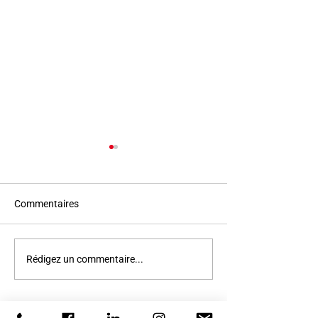
Commentaires
Sous l'œil de Vic
PRASLIN - Le + 
Rédigez un commentaire...
des collaborateu